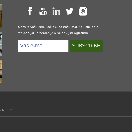
Unesite vašu email adresu za našu mailing listu, da bi
ste dobijali informacije o najnovijim oglasima
sti
|
RSS