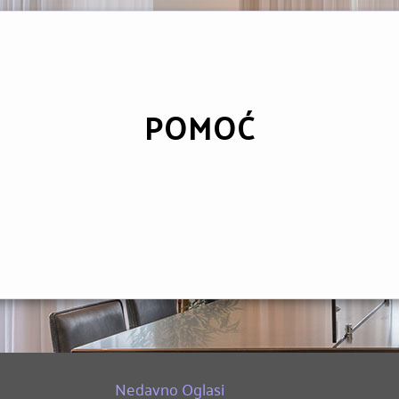
POMOĆ
Nedavno Oglasi