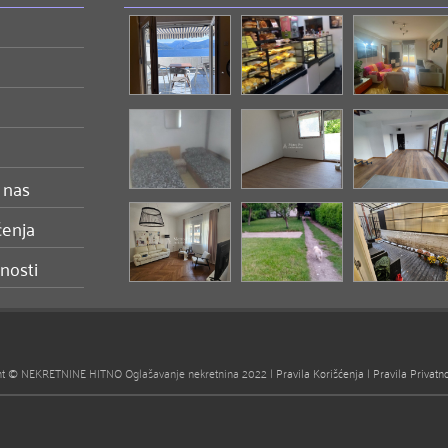
 nas
ćenja
tnosti
ht © NEKRETNINE HITNO Oglašavanje nekretnina 2022 |
Pravila Korišćenja
|
Pravila Privatno