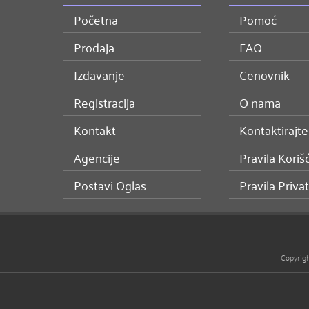
Početna
Pomoć
Prodaja
FAQ
Izdavanje
Cenovnik
Registracija
O nama
Kontakt
Kontaktirajte
Agencije
Pravila Koriš
Postavi Oglas
Pravila Priva
Copyrig