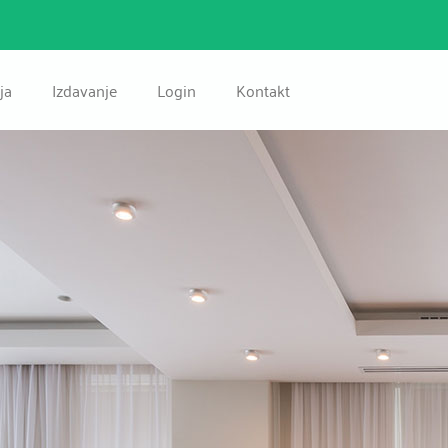
ja
Izdavanje
Login
Kontakt
Kuća
Kuća
Stan
Stan
lovni Prostor
Poslovni Prostor
Zemljište
Zemljište