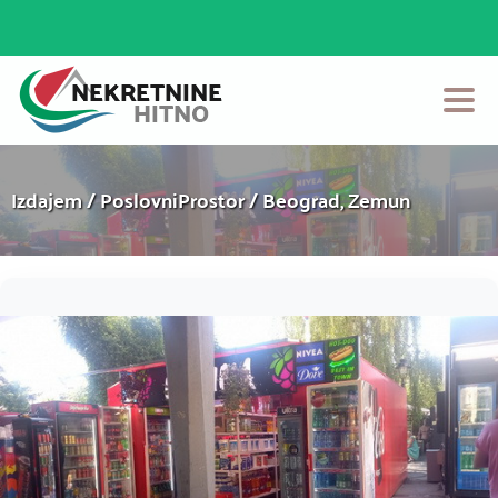
Početna
Izdajem / PoslovniProstor / Beograd, Zemun
Prodaja
Izdavanje
Login
Postavi Oglas
Kontakt