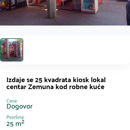
Izdaje se 25 kvadrata kiosk lokal
centar Zemuna kod robne kuće
Cena:
Dogovor
Površina:
2
25 m