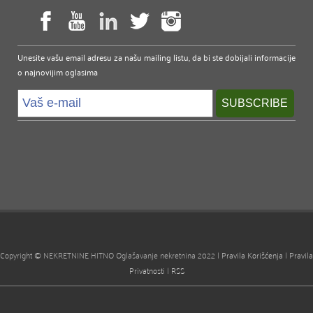
Unesite vašu email adresu za našu mailing listu, da bi ste dobijali informacije
o najnovijim oglasima
Copyright © NEKRETNINE HITNO Oglašavanje nekretnina 2022 |
Pravila Korišćenja
|
Pravila
Privatnosti
|
RSS