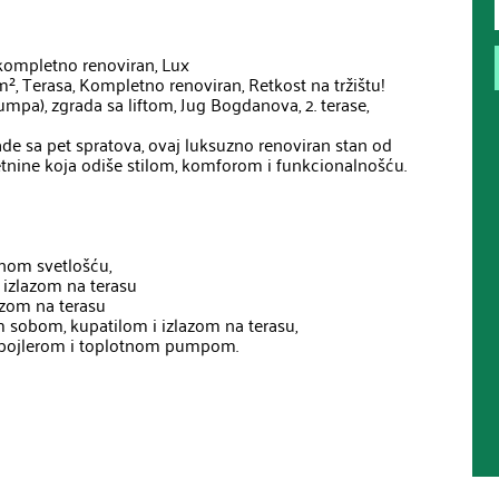
kompletno renoviran, Lux

, Terasa, Kompletno renoviran, Retkost na tržištu!

umpa), zgrada sa liftom, Jug Bogdanova, 2. terase, 
e sa pet spratova, ovaj luksuzno renoviran stan od 
etnine koja odiše stilom, komforom i funkcionalnošću.

om svetlošću,

izlazom na terasu

azom na terasu

sobom, kupatilom i izlazom na terasu,

, bojlerom i toplotnom pumpom.
