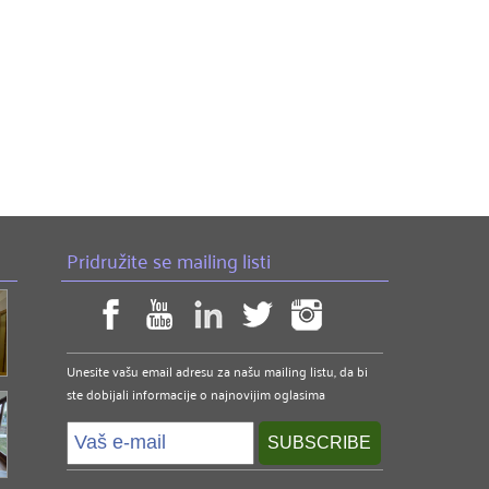
Pridružite se mailing listi
Unesite vašu email adresu za našu mailing listu, da bi
ste dobijali informacije o najnovijim oglasima