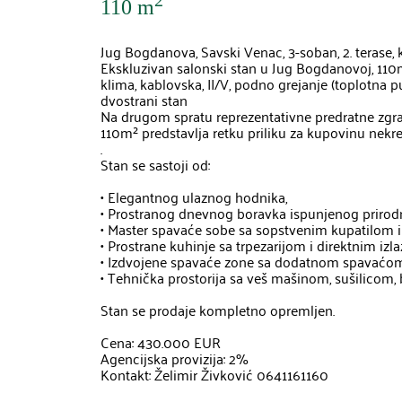
2
110 m
Jug Bogdanova, Savski Venac, 3-soban, 2. terase, 
Ekskluzivan salonski stan u Jug Bogdanovoj, 110m²
klima, kablovska, II/V, podno grejanje (toplotna p
dvostrani stan

Na drugom spratu reprezentativne predratne zgrad
110m² predstavlja retku priliku za kupovinu nekr
.

Stan se sastoji od:

• Elegantnog ulaznog hodnika,

• Prostranog dnevnog boravka ispunjenog prirodn
• Master spavaće sobe sa sopstvenim kupatilom i 
• Prostrane kuhinje sa trpezarijom i direktnim izl
• Izdvojene spavaće zone sa dodatnom spavaćom 
• Tehnička prostorija sa veš mašinom, sušilicom
Stan se prodaje kompletno opremljen. 

Cena: 430.000 EUR

Agencijska provizija: 2%
