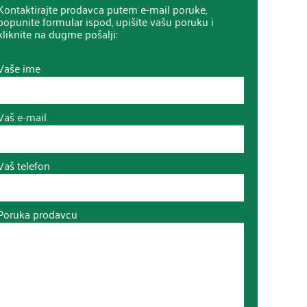
Kontaktirajte prodavca putem e-mail poruke,
popunite formular ispod, upišite vašu poruku i
kliknite na dugme pošalji:
Vaše ime
Vaš e-mail
Vaš telefon
Poruka prodavcu