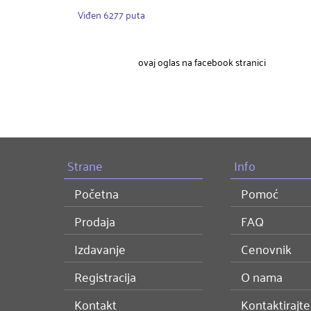
Viđen 6277 puta
ovaj oglas na facebook stranici
Strane
Info
Početna
Pomoć
Prodaja
FAQ
Izdavanje
Cenovnik
Registracija
O nama
Kontakt
Kontaktirajte