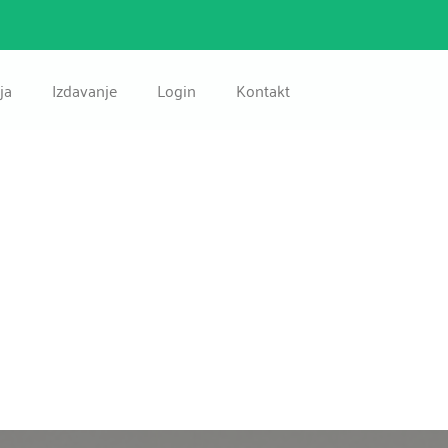
ja
Izdavanje
Login
Kontakt
Kuća
Kuća
Stan
Stan
lovni Prostor
Poslovni Prostor
Zemljište
Zemljište