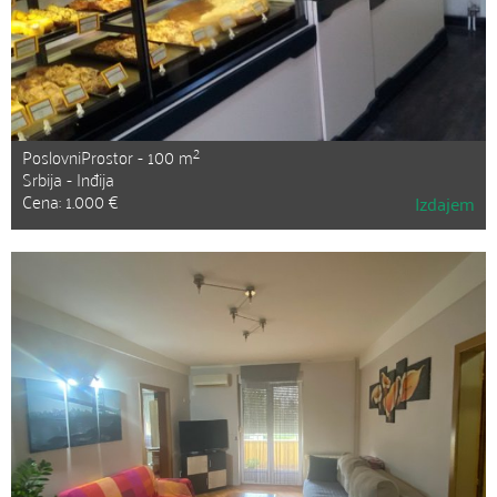
2
PoslovniProstor - 100 m
Srbija - Inđija
Cena: 1.000 €
Izdajem