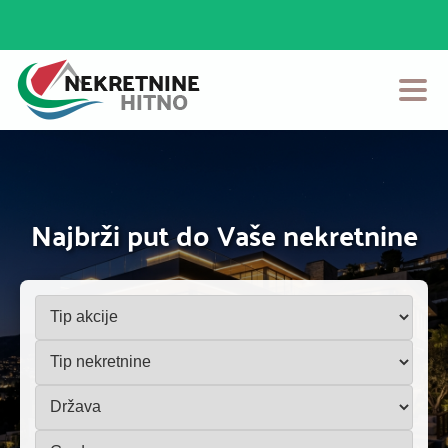
Početna
Prodaja
Najbrži put do Vaše nekretnine
Izdavanje
Login
Postavi Oglas
Kontakt