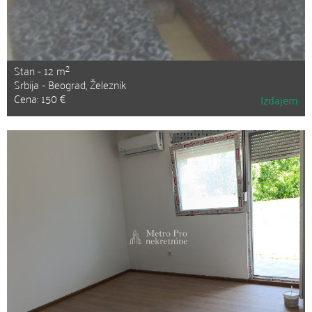
2
Stan - 12 m
Srbija - Beograd, Železnik
Cena: 150 €
Izdajem