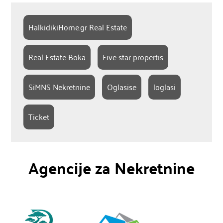
HalkidikiHome.gr Real Estate
Real Estate Boka
Five star propertis
SiMNS Nekretnine
Oglasise
loglasi
Ticket
Agencije za Nekretnine