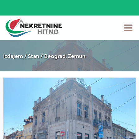
Početna
Izdajem / Stan / Beograd, Zemun
Prodaja
Izdavanje
Login
Postavi Oglas
Kontakt