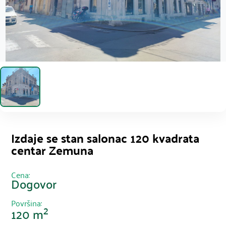
Izdaje se stan salonac 120 kvadrata
centar Zemuna
Cena:
Dogovor
Površina:
2
120 m