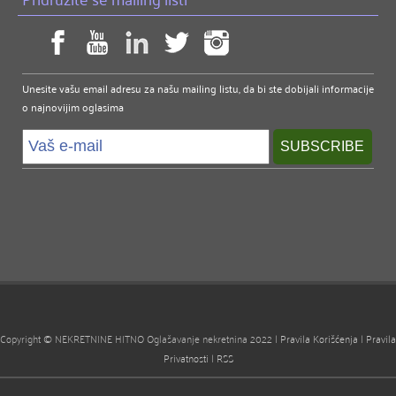
Unesite vašu email adresu za našu mailing listu, da bi ste dobijali informacije
o najnovijim oglasima
Copyright © NEKRETNINE HITNO Oglašavanje nekretnina 2022 |
Pravila Korišćenja
|
Pravila
Privatnosti
|
RSS