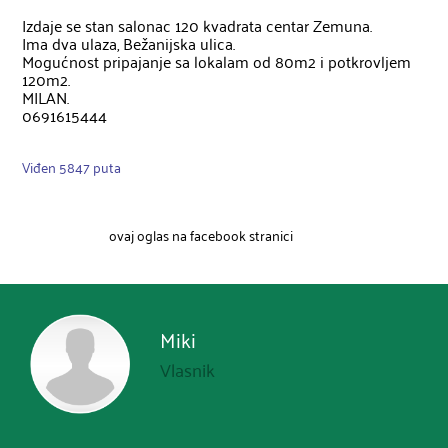
Izdaje se stan salonac 120 kvadrata centar Zemuna.

Ima dva ulaza, Bežanijska ulica.

Mogućnost pripajanje sa lokalam od 80m2 i potkrovljem 
120m2.

MILAN.

0691615444
Viđen 5847 puta
ovaj oglas na facebook stranici
Miki
Vlasnik